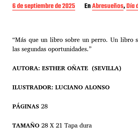
F
6 de septiembre de 2025
En
Abresueños
,
Día 
e
c
h
a
“Más que un libro sobre un perro. Un libro 
d
e
las segundas oportunidades.”
l
a
e
AUTORA:
ESTHER OÑATE (SEVILLA)
n
t
ILUSTRADOR:
LUCIANO ALONSO
r
a
d
PÁGINAS
28
a
TAMAÑO
28 X 21 Tapa dura