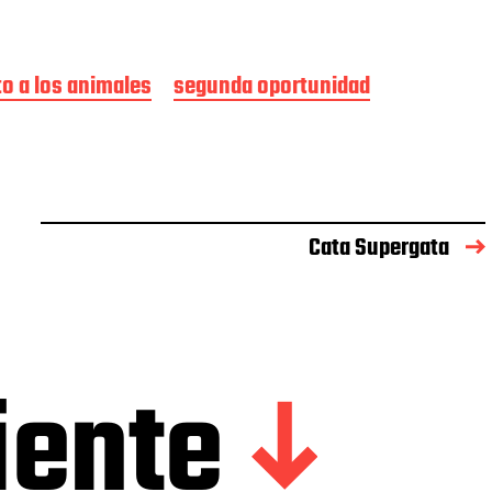
o a los animales
segunda oportunidad
Cata Supergata
iente