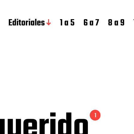
Editoriales
1 a 5
6 a 7
8 a 9
 querido
1