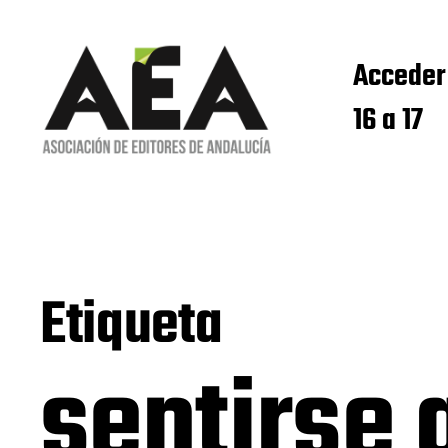
Acceder
16 a 17
Etiqueta
sentirse