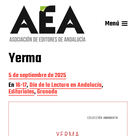
Menú
Yerma
F
5 de septiembre de 2025
e
En
16-17
,
Día de la Lectura en Andalucía
,
c
Editoriales
,
Granada
h
a
d
e
l
a
e