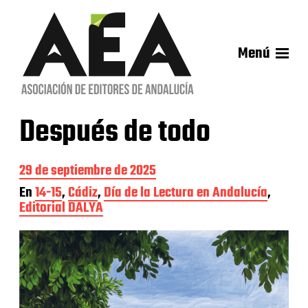
Menú
Después de todo
F
29 de septiembre de 2025
e
En
14-15
,
Cádiz
,
Día de la Lectura en Andalucía
,
c
Editorial DALYA
h
a
d
e
l
a
e