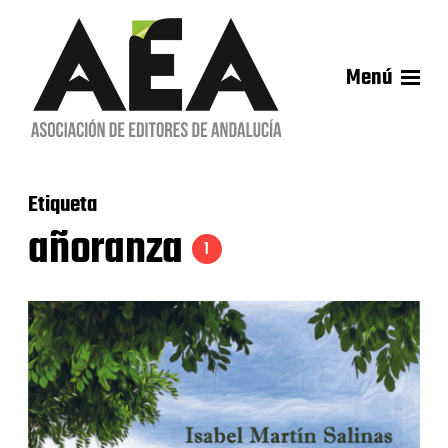
Menú
Etiqueta
añoranza
1