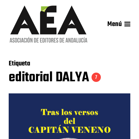
Menú
Etiqueta
editorial DALYA
7