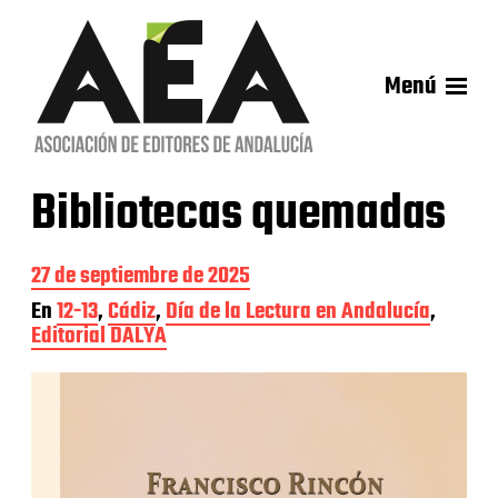
Menú
Bibliotecas quemadas
F
27 de septiembre de 2025
e
En
12-13
,
Cádiz
,
Día de la Lectura en Andalucía
,
c
Editorial DALYA
h
a
d
e
l
a
e