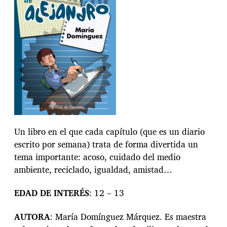
a
e
n
t
r
a
d
a
Un libro en el que cada capítulo (que es un diario
escrito por semana) trata de forma divertida un
tema importante: acoso, cuidado del medio
ambiente, reciclado, igualdad, amistad…
EDAD
DE
INTERÉS
: 12 – 13
AUTORA
: María Domínguez Márquez. Es maestra