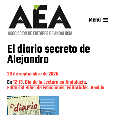
Menú
El diario secreto de
Alejandro
F
26 de septiembre de 2025
e
En
12-13
,
Día de la Lectura en Andalucía
,
c
Editorial Hilos de Emociones
,
Editoriales
,
Sevilla
h
a
d
e
l