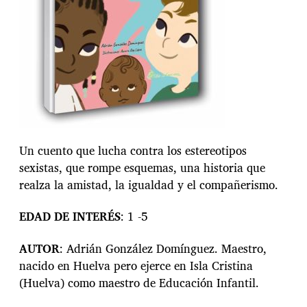
n
t
r
a
d
a
Un cuento que lucha contra los estereotipos
sexistas, que rompe esquemas, una historia que
realza la amistad, la igualdad y el compañerismo.
EDAD
DE
INTERÉS
: 1 -5
AUTOR
: Adrián González Domínguez. Maestro,
nacido en Huelva pero ejerce en Isla Cristina
(Huelva) como maestro de Educación Infantil.