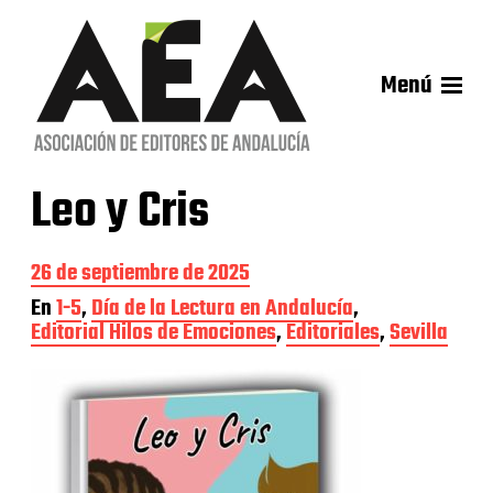
Menú
Leo y Cris
F
26 de septiembre de 2025
e
En
1-5
,
Día de la Lectura en Andalucía
,
c
Editorial Hilos de Emociones
,
Editoriales
,
Sevilla
h
a
d
e
l
a
e