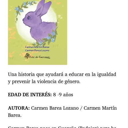
a
e
n
t
r
a
d
a
Una historia que ayudará a educar en la igualdad
y prevenir la violencia de género.
EDAD DE INTERÉS:
8 -9 años
AUTORA:
Carmen Barea Lozano / Carmen Martín
Barea.