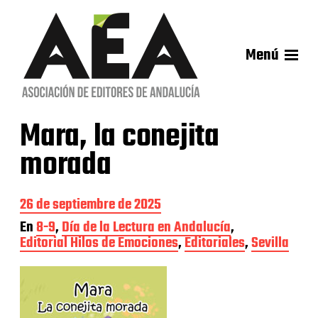
Menú
Mara, la conejita
morada
F
26 de septiembre de 2025
e
En
8-9
,
Día de la Lectura en Andalucía
,
c
Editorial Hilos de Emociones
,
Editoriales
,
Sevilla
h
a
d
e
l