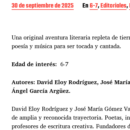
F
30 de septiembre de 2025
En
6-7
,
Editoriales
,
e
c
h
a
Una original aventura literaria repleta de tier
d
e
poesía y música para ser tocada y cantada.
l
a
e
Edad de interés:
6-7
n
t
Autores: David Eloy Rodríguez, José Marí
r
a
Ángel García Argüez.
d
a
David Eloy Rodríguez y José María Gómez Val
de amplia y reconocida trayectoria. Poetas, in
profesores de escritura creativa. Fundadores 