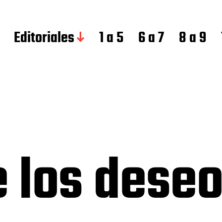
Editoriales
1 a 5
6 a 7
8 a 9
de los dese