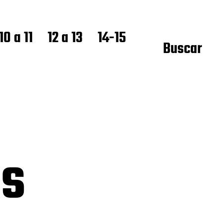
10 a 11
12 a 13
14-15
Buscar
os