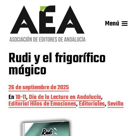
Menú
Rudi y el frigorífico
mágico
F
26 de septiembre de 2025
e
En
10-11
,
Día de la Lectura en Andalucía
,
c
Editorial Hilos de Emociones
,
Editoriales
,
Sevilla
h
a
d
e
l