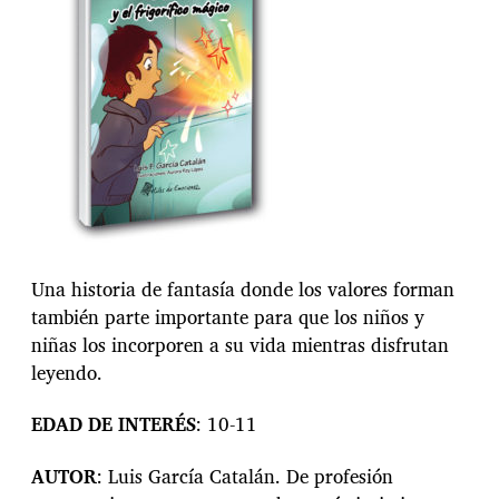
a
e
n
t
r
a
d
a
Una historia de fantasía donde los valores forman
también parte importante para que los niños y
niñas los incorporen a su vida mientras disfrutan
leyendo.
EDAD
DE
INTERÉS
: 10-11
AUTOR
: Luis García Catalán. De profesión