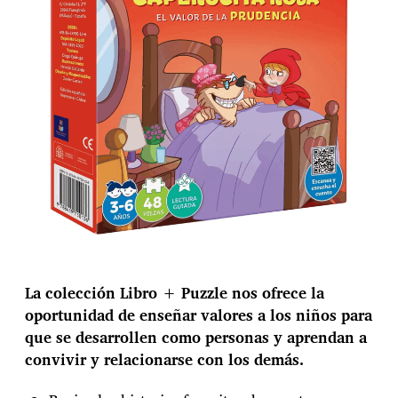
a
e
n
t
r
a
d
a
La colección Libro + Puzzle nos ofrece la
oportunidad de enseñar valores a los niños para
que se desarrollen como personas y aprendan a
convivir y relacionarse con los demás.