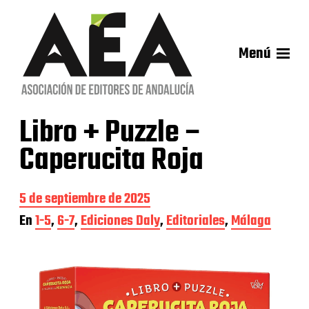
Menú
Libro + Puzzle –
Caperucita Roja
F
5 de septiembre de 2025
e
En
1-5
,
6-7
,
Ediciones Daly
,
Editoriales
,
Málaga
c
h
a
d
e
l