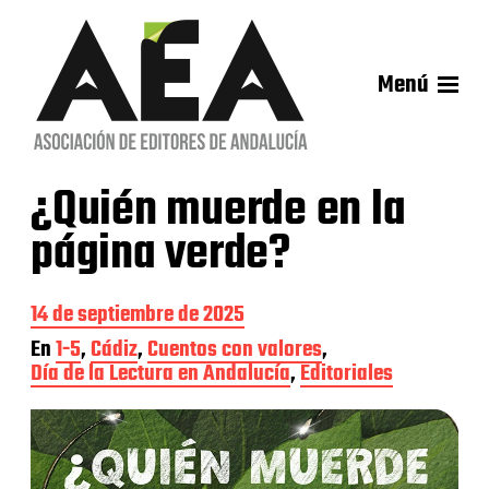
Menú
¿Quién muerde en la
página verde?
F
14 de septiembre de 2025
e
En
1-5
,
Cádiz
,
Cuentos con valores
,
c
Día de la Lectura en Andalucía
,
Editoriales
h
a
d
e
l