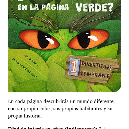
a
e
n
t
r
a
d
a
En cada página descubrirás un mundo diferente,
con su propio color, sus propios habitantes y su
propia historia.
Edad de interés en años (indicar una)
: 2-4