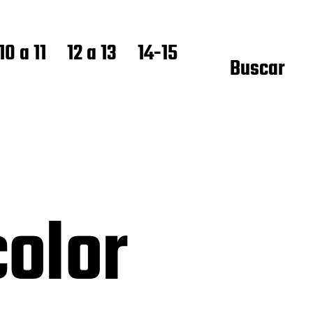
10 a 11
12 a 13
14-15
Buscar
color