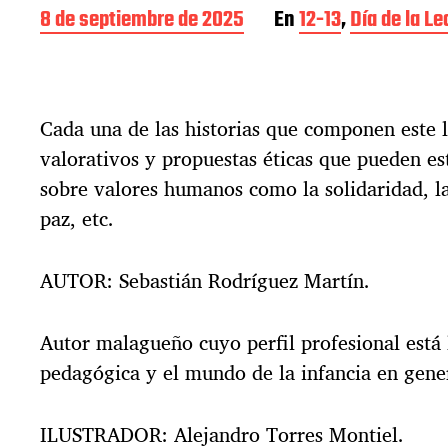
F
8 de septiembre de 2025
En
12-13
,
Día de la L
e
c
h
a
Cada una de las historias que componen este 
d
e
valorativos y propuestas éticas que pueden es
l
sobre valores humanos como la solidaridad, la
a
e
paz, etc.
n
t
AUTOR: Sebastián Rodríguez Martín.
r
a
d
Autor malagueño cuyo perfil profesional está 
a
pedagógica y el mundo de la infancia en gene
ILUSTRADOR: Alejandro Torres Montiel.