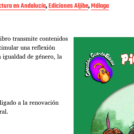
ectura en Andalucía
,
Ediciones Aljibe
,
Málaga
libro transmite contenidos
timular una reflexión
 igualdad de género, la
ligado a la renovación
ral.