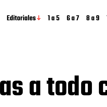
Editoriales
1 a 5
6 a 7
8 a 9
jas a todo 