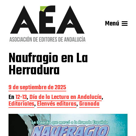
Menú
Naufragio en La
Herradura
F
9 de septiembre de 2025
e
En
12-13
,
Día de la Lectura en Andalucía
,
c
Editoriales
,
Elenvés editoras
,
Granada
h
a
d
e
l