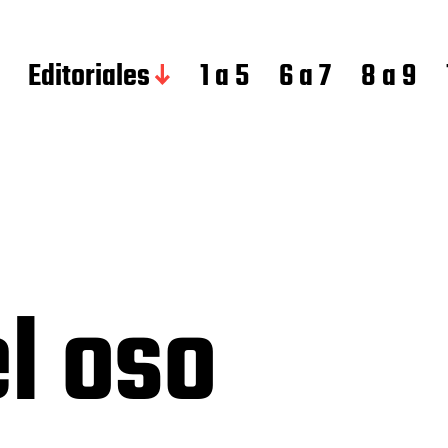
Editoriales
1 a 5
6 a 7
8 a 9
el oso