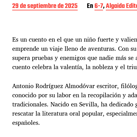
F
29 de septiembre de 2025
En
6-7
,
Algaida Edit
e
c
h
a
Es un cuento en el que un niño fuerte y valien
d
e
emprende un viaje lleno de aventuras. Con su 
l
supera pruebas y enemigos que nadie más se a
a
e
cuento celebra la valentía, la nobleza y el tr
n
t
Antonio Rodríguez Almodóvar escritor, filólo
r
a
conocido por su labor en la recopilación y ad
d
tradicionales. Nacido en Sevilla, ha dedicado 
a
rescatar la literatura oral popular, especialme
españoles.