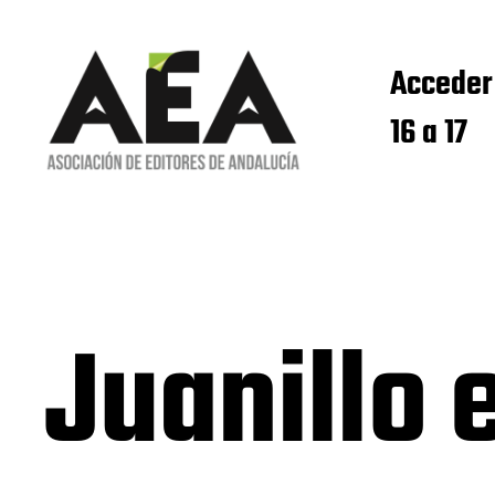
Acceder
16 a 17
Juanillo 