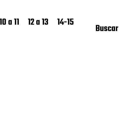
10 a 11
12 a 13
14-15
Buscar