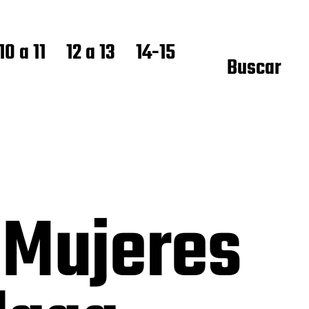
10 a 11
12 a 13
14-15
Buscar
 Mujeres