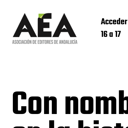
Acceder
16 a 17
Con nomb