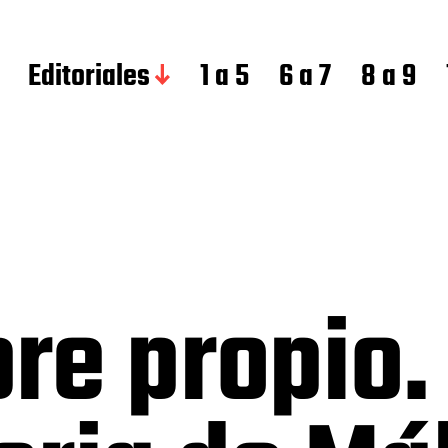
Editoriales
1 a 5
6 a 7
8 a 9
re propio.