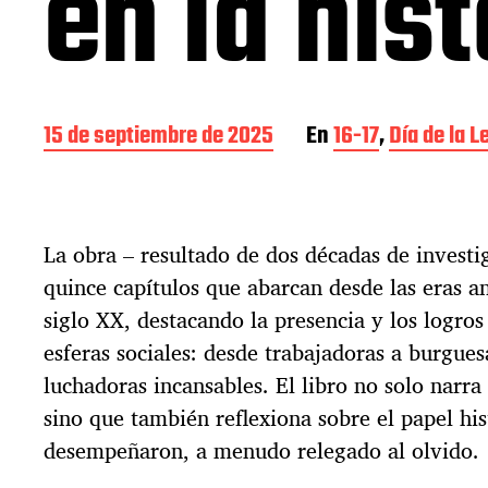
en la his
F
15 de septiembre de 2025
En
16-17
,
Día de la 
e
c
h
a
La obra – resultado de dos décadas de investig
d
e
quince capítulos que abarcan desde las eras a
l
siglo XX, destacando la presencia y los logros
a
e
esferas sociales: desde trabajadoras a burgues
n
luchadoras incansables. El libro no solo narra 
t
sino que también reflexiona sobre el papel hi
r
a
desempeñaron, a menudo relegado al olvido.
d