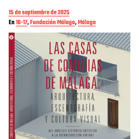
F
15 de septiembre de 2025
e
En
16-17
,
Fundación Málaga
,
Málaga
c
h
a
d
e
l
a
e
n
t
r
a
d
a