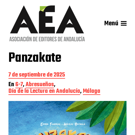
Menú
Panzakate
F
7 de septiembre de 2025
e
En
6-7
,
Abresueños
,
c
Día de la Lectura en Andalucía
,
Málaga
h
a
d
e
l
a
e