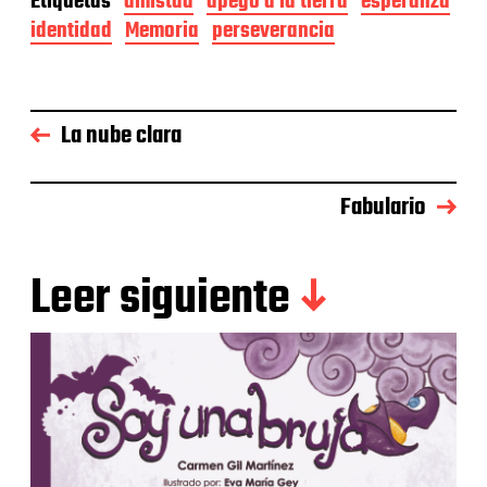
Etiquetas
amistad
apego a la tierra
esperanza
identidad
Memoria
perseverancia
La nube clara
Fabulario
Leer siguiente