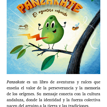
n
t
r
a
d
a
Panzakate
es un libro de aventuras y raíces que
enseña el valor de la perseverancia y la memoria
de los orígenes. Su mensaje conecta con la cultura
andaluza, donde la identidad y la fuerza colectiva
nacen del arraigo a la tierra y las tradiciones.