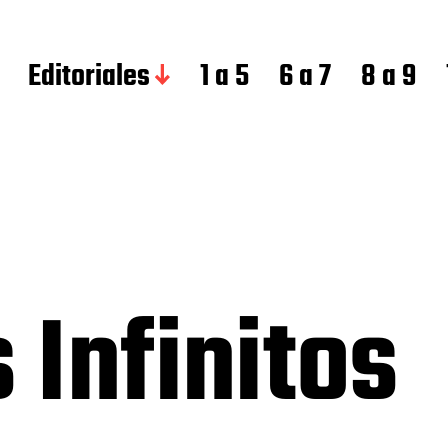
Editoriales
1 a 5
6 a 7
8 a 9
Infinitos