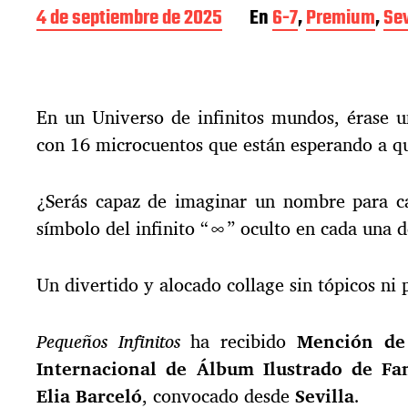
F
4 de septiembre de 2025
En
6-7
,
Premium
,
Sev
e
c
h
a
En un Universo de infinitos mundos, érase u
d
e
con 16 microcuentos que están esperando a qu
l
a
e
¿Serás capaz de imaginar un nombre para ca
n
símbolo del infinito “∞” oculto en cada una d
t
r
a
Un divertido y alocado collage sin tópicos ni 
d
a
Pequeños Infinitos
ha recibido
Mención de
Internacional de Álbum Ilustrado de Fan
Elia Barceló
, convocado desde
Sevilla
.