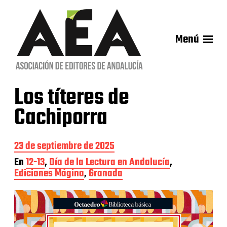
Menú
Los títeres de
Cachiporra
F
23 de septiembre de 2025
e
En
12-13
,
Día de la Lectura en Andalucía
,
c
Ediciones Mágina
,
Granada
h
a
d
e
l