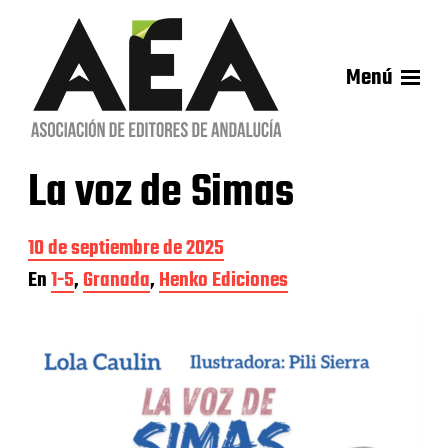
Menú
La voz de Simas
F
10 de septiembre de 2025
e
En
1-5
,
Granada
,
Henko Ediciones
c
h
a
d
e
l
a
e