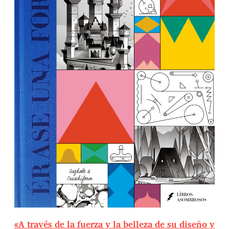
n
t
r
a
d
a
«A través de la fuerza y la belleza de su diseño y