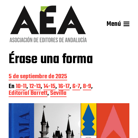
Menú
Érase una forma
F
5 de septiembre de 2025
e
En
10-11
,
12-13
,
14-15
,
16-17
,
6-7
,
8-9
,
c
Editorial Barrett
,
Sevilla
h
a
d
e
l
a
e