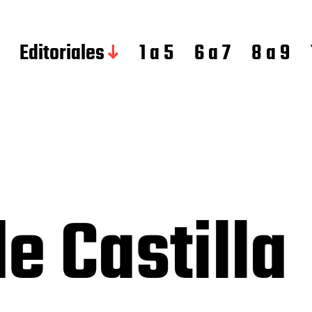
Editoriales
1 a 5
6 a 7
8 a 9
e Castilla