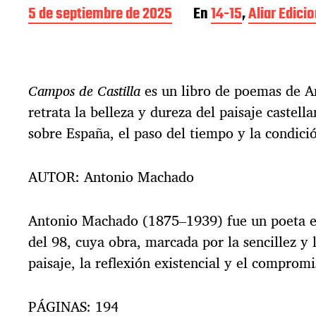
F
5 de septiembre de 2025
En
14-15
,
Aliar Edici
e
c
h
a
Campos de Castilla
es un libro de poemas de 
d
e
retrata la belleza y dureza del paisaje castell
l
sobre España, el paso del tiempo y la condic
a
e
n
AUTOR: Antonio Machado
t
r
a
Antonio Machado (1875–1939) fue un poeta e
d
del 98, cuya obra, marcada por la sencillez y l
a
paisaje, la reflexión existencial y el comprom
PÁGINAS: 194