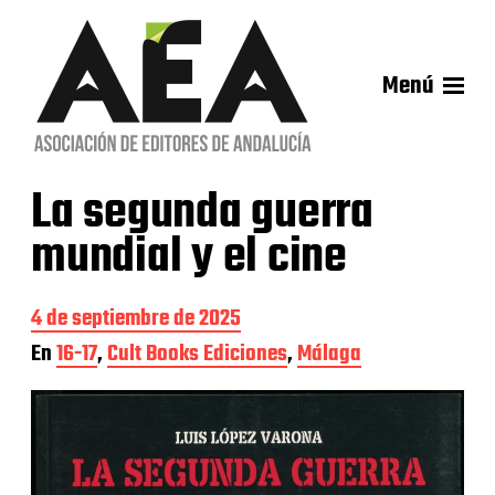
Menú
La segunda guerra
mundial y el cine
F
4 de septiembre de 2025
e
En
16-17
,
Cult Books Ediciones
,
Málaga
c
h
a
d
e
l