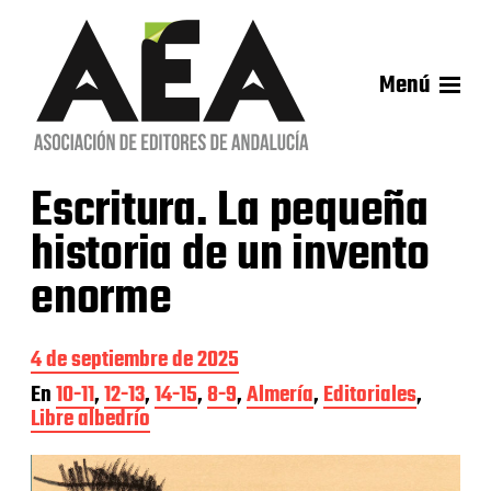
Menú
Escritura. La pequeña
historia de un invento
enorme
F
4 de septiembre de 2025
e
En
10-11
,
12-13
,
14-15
,
8-9
,
Almería
,
Editoriales
,
c
Libre albedrío
h
a
d