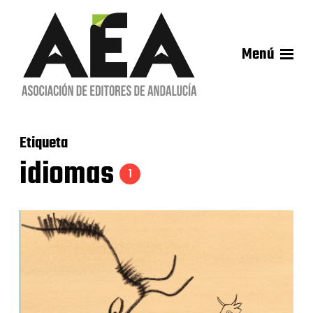
Menú
Etiqueta
idiomas
1