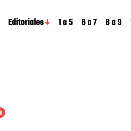
Editoriales
1 a 5
6 a 7
8 a 9
10