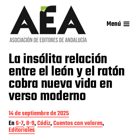
Menú
La insólita relación
entre el león y el ratón
cobra nueva vida en
verso moderno
F
14 de septiembre de 2025
e
En
6-7
,
8-9
,
Cádiz
,
Cuentos con valores
,
c
Editoriales
h