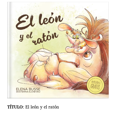
a
d
e
l
a
e
n
t
r
a
d
a
TÍTULO
: El león y el ratón