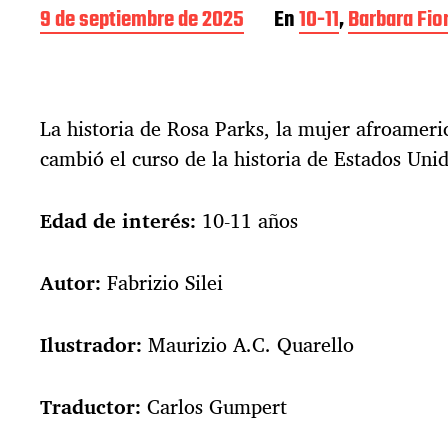
F
9 de septiembre de 2025
En
10-11
,
Barbara Fio
e
c
h
a
La historia de Rosa Parks, la mujer afroameri
d
e
cambió el curso de la historia de Estados Unid
l
a
e
Edad de interés:
10-11 años
n
t
Autor:
Fabrizio Silei
r
a
d
Ilustrador:
Maurizio A.C. Quarello
a
Traductor:
Carlos Gumpert