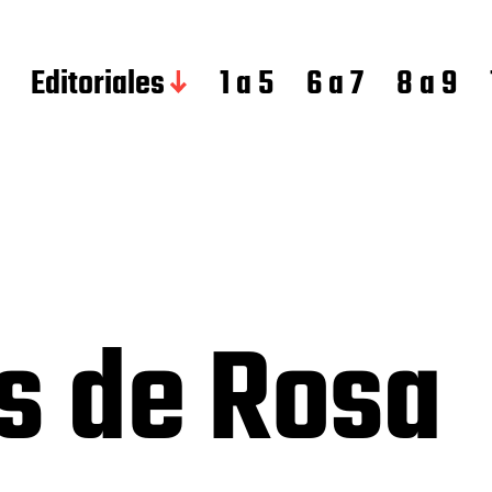
Editoriales
1 a 5
6 a 7
8 a 9
s de Rosa