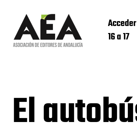
Acceder
16 a 17
El autobú