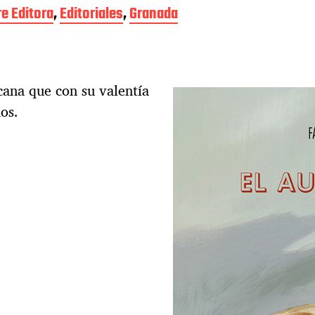
re Editora
,
Editoriales
,
Granada
cana que con su valentía
os.