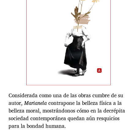
n
t
r
a
d
a
Considerada como una de las obras cumbre de su
autor,
Marianela
contrapone la belleza física a la
belleza moral, mostrándonos cómo en la decrépita
sociedad contemporánea quedan aún resquicios
para la bondad humana.