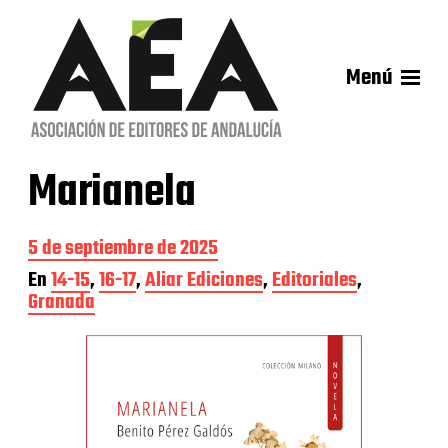
Menú
Marianela
F
5 de septiembre de 2025
e
En
14-15
,
16-17
,
Aliar Ediciones
,
Editoriales
,
c
Granada
h
a
d
e
l
a
e