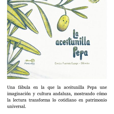
n
t
r
a
d
a
Una fábula en la que la aceitunilla Pepa une
imaginación y cultura andaluza, mostrando cómo
la lectura transforma lo cotidiano en patrimonio
universal.