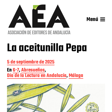
Menú
La aceitunilla Pepa
F
5 de septiembre de 2025
e
En
6-7
,
Abresueños
,
c
Día de la Lectura en Andalucía
,
Málaga
h
a
d
e
l
a
e