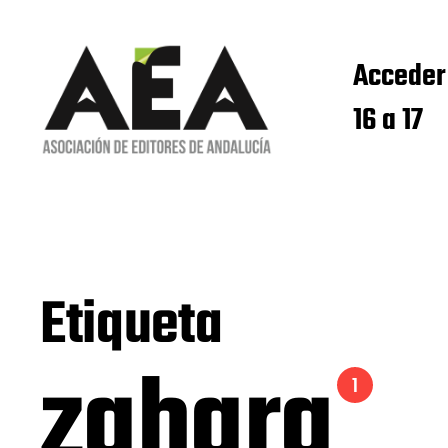
Acceder
16 a 17
Etiqueta
zahara
1