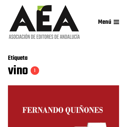
Menú
Etiqueta
vino
1