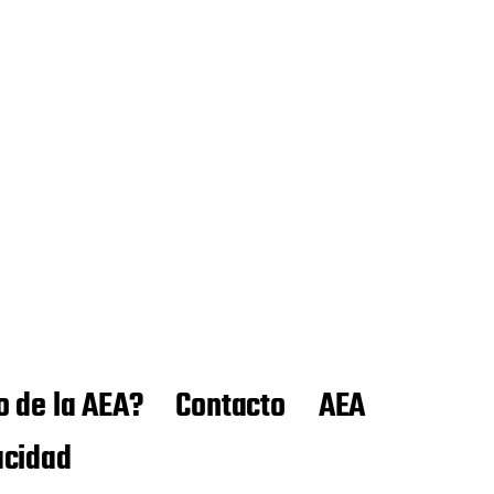
o de la AEA?
Contacto
AEA
acidad