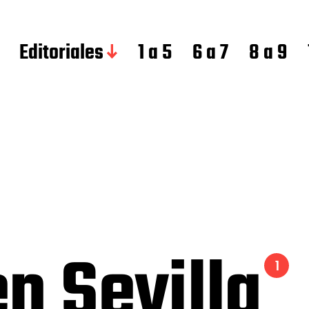
Editoriales
1 a 5
6 a 7
8 a 9
n Sevilla
1