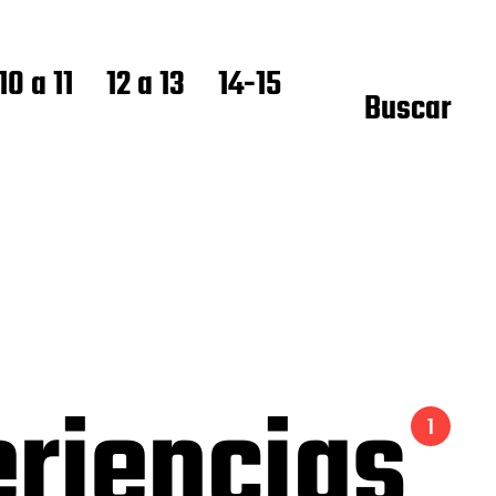
10 a 11
12 a 13
14-15
Buscar
eriencias
1