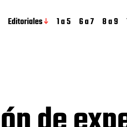
Editoriales
1 a 5
6 a 7
8 a 9
ión de exp