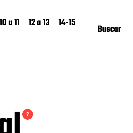
10 a 11
12 a 13
14-15
Buscar
ial
2