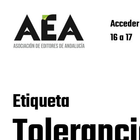
Acceder
16 a 17
Etiqueta
Toleranci