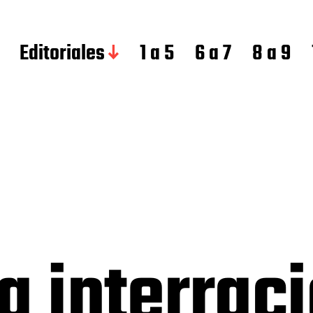
Editoriales
1 a 5
6 a 7
8 a 9
a interrac