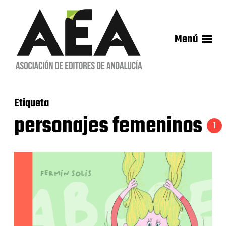
Menú
Etiqueta
personajes femeninos
1