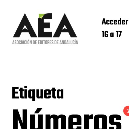
Acceder
16 a 17
Etiqueta
Números