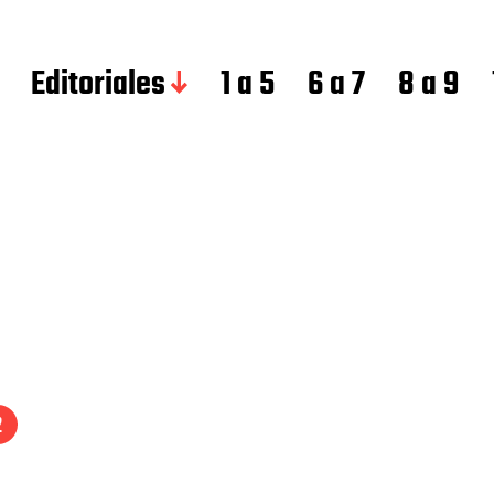
Editoriales
1 a 5
6 a 7
8 a 9
2