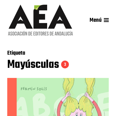
Menú
Etiqueta
Mayúsculas
3