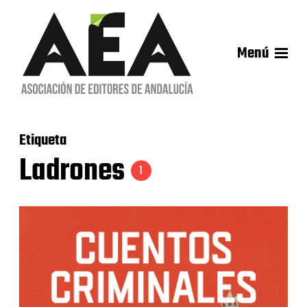
Menú
Etiqueta
Ladrones
1