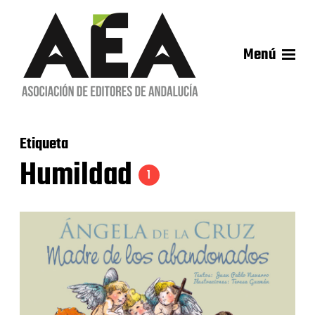
Menú
Etiqueta
Humildad
1