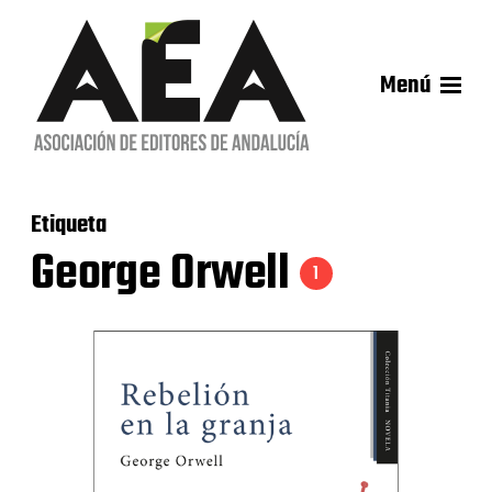
Menú
Etiqueta
George Orwell
1