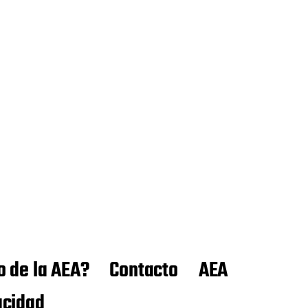
o de la AEA?
Contacto
AEA
acidad