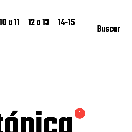
10 a 11
12 a 13
14-15
Buscar
ctónica
1