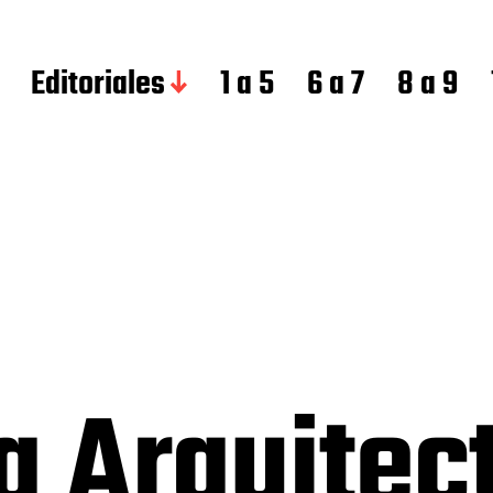
Editoriales
1 a 5
6 a 7
8 a 9
a Arquite