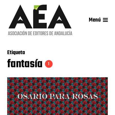
Menú
Etiqueta
fantasía
1