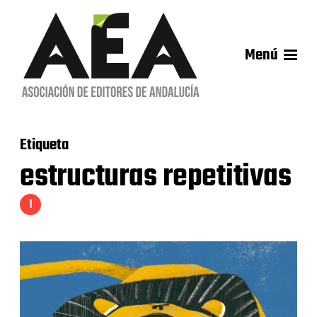
Menú
Etiqueta
estructuras repetitivas
1