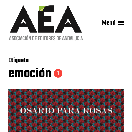
Menú
Etiqueta
emoción
1