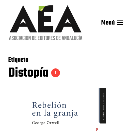
Menú
Etiqueta
Distopía
1