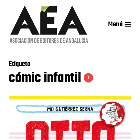
Menú
Etiqueta
cómic infantil
1